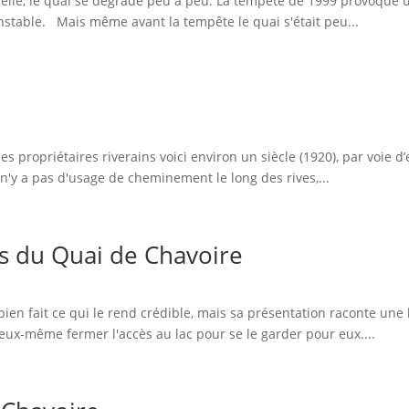
urelle, le quai se dégrade peu à peu. La tempête de 1999 provoque u
instable. Mais même avant la tempête le quai s'était peu...
s propriétaires riverains voici environ un siècle (1920), par voie d’e
l n'y a pas d'usage de cheminement le long des rives,...
s du Quai de Chavoire
bien fait ce qui le rend crédible, mais sa présentation raconte une
eux-même fermer l'accès au lac pour se le garder pour eux....