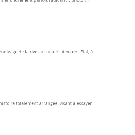
n effondrement parfois radical (cf. photo ci-
ndigage de la rive sur autorisation de l'Etat, à
 histoire totalement arrangée, visant à essayer